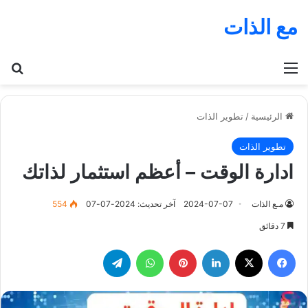
مع الذات
القائمة
بح
الرئيسية
/
تطوير الذات
تطوير الذات
ادارة الوقت – أعظم استثمار لذاتك
مـع الذات
2024-07-07
آخر تحديث: 2024-07-07
554
7 دقائق
فيسبوك
‫X
لينكدإن
بينتيريست
واتساب
تيلقرام