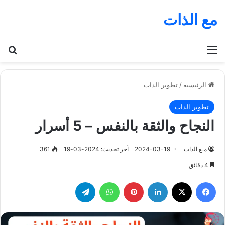
مع الذات
القائمة
بح
الرئيسية
/
تطوير الذات
تطوير الذات
النجاح والثقة بالنفس – 5 أسرار
مـع الذات
2024-03-19
آخر تحديث: 2024-03-19
361
4 دقائق
فيسبوك
‫X
لينكدإن
بينتيريست
واتساب
تيلقرام