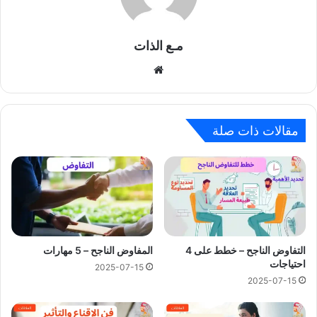
مـع الذات
موقع
الويب
مقالات ذات صلة
التفاوض الناجح – خطط على 4
المفاوض الناجح – 5 مهارات
احتياجات
2025-07-15
2025-07-15