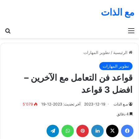
مع الذات
القائمة
بح
الرئيسية
/
تطوير المهارات
تطوير المهارات
قواعد فن التعامل مع الآخرين –
افضل 3 قواعد
مـع الذات
2023-12-19
آخر تحديث: 2023-12-19
5٬079
4 دقائق
فيسبوك
‫X
لينكدإن
بينتيريست
واتساب
تيلقرام