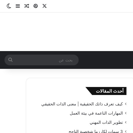
‫X
بينتيريست
مقال عشوائ
إضافة عم
الو
بحث
عن
أحدث المقالات
كيف تعرف ذاتك الحقيقية | معنى الذات الحقيقي
المهارات الناعمة في بيئة العمل
تطوير الذات المهني
3 سمات لكارزما شخصية الناجح