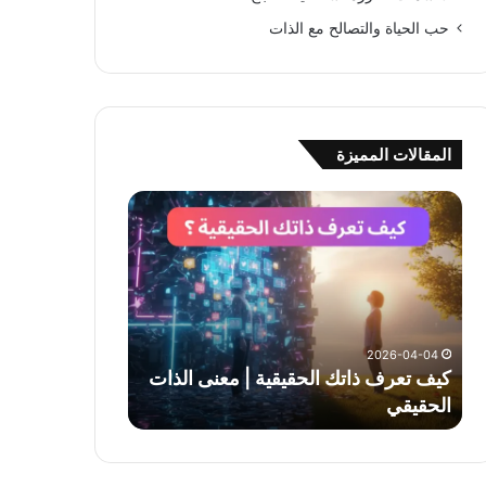
حب الحياة والتصالح مع الذات
المقالات المميزة
ك
ي
ف
ت
ع
ر
ف
2026-04-04
ذ
كيف تعرف ذاتك الحقيقية | معنى الذات
ا
الحقيقي
ت
ك
ا
ل