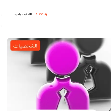
4٬252
دقيقة واحدة