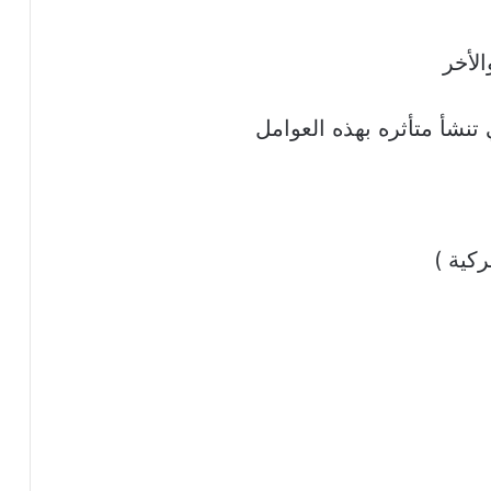
الأخر
تنشأ متأثره بهذه العوامل
ركية )