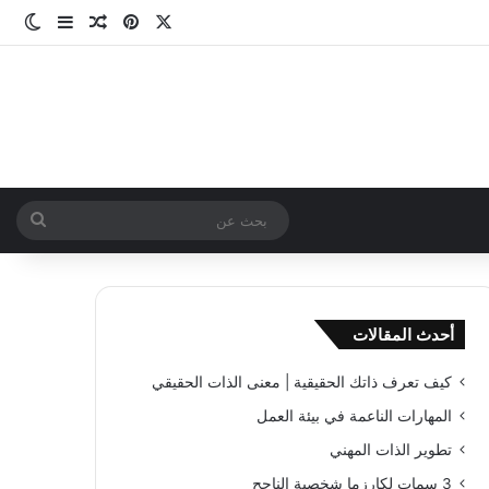
‫X
بينتيريست
مقال عشوائ
إضافة عم
الو
بحث
عن
أحدث المقالات
كيف تعرف ذاتك الحقيقية | معنى الذات الحقيقي
المهارات الناعمة في بيئة العمل
تطوير الذات المهني
3 سمات لكارزما شخصية الناجح