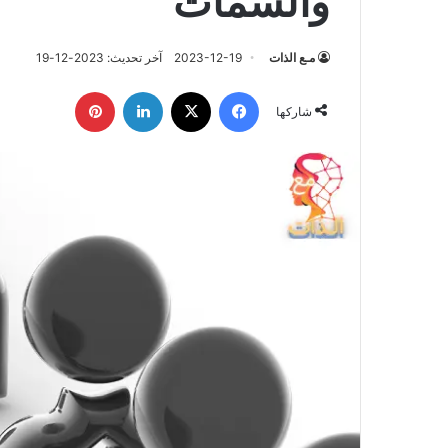
والسمات
مـع الذات
2023-12-19
آخر تحديث: 2023-12-19
فيسبوك
‫X
لينكدإن
بينتيريست
شاركها